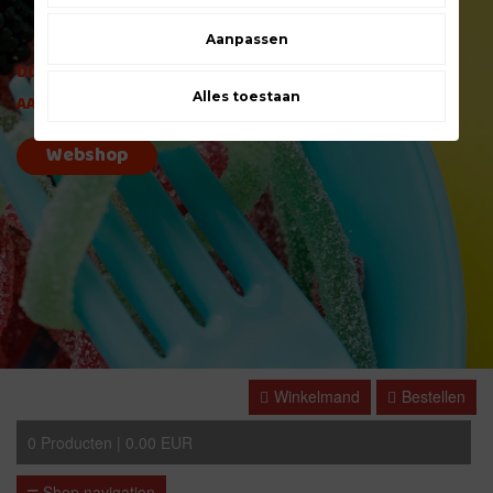
Aanpassen
DOE VANDAAG NOG UW BESTELLING
Alles toestaan
AAN EEN SCHERPE PRIJS!
Webshop
Winkelmand
Bestellen
0
Producten |
0.00 EUR
Shop navigation